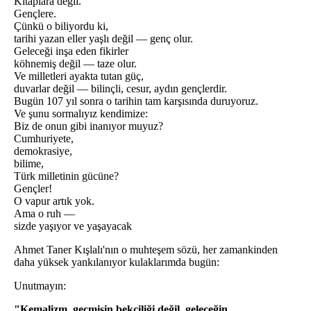
Kitaplara değil.
Gençlere.
Çünkü o biliyordu ki,
tarihi yazan eller yaşlı değil — genç olur.
Geleceği inşa eden fikirler
köhnemiş değil — taze olur.
Ve milletleri ayakta tutan güç,
duvarlar değil — bilinçli, cesur, aydın gençlerdir.
Bugün 107 yıl sonra o tarihin tam karşısında duruyoruz.
Ve şunu sormalıyız kendimize:
Biz de onun gibi inanıyor muyuz?
Cumhuriyete,
demokrasiye,
bilime,
Türk milletinin gücüne?
Gençler!
O vapur artık yok.
Ama o ruh —
sizde yaşıyor ve yaşayacak
Ahmet Taner Kışlalı'nın o muhteşem sözü, her zamankinden
daha yüksek yankılanıyor kulaklarımda bugün:
Unutmayın:
"Kemalizm, geçmişin bekçiliği değil, geleceğin