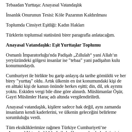
Tebaadan Yurttaşa: Anayasal Vatandaşlık
İnsanlık Onurunun Tesisi: Köle Pazarının Kaldırılması
Toplumda Cinsiyet Eşitliği: Kadın Hakları
Türklerin toplumsal statüsünü birer paragrafla anlatacağım.
Anayasal Vatandaşlık: Eşit Yurttaşlar Toplumu
Osmanlı İmparatorluğu'nda Padişah „Zıllulah“ yani Allah‘ın
yeryüzündeki gölgesi insanlar ise "tebaa" yani padişahın kulu
konumundaydı.
Cumhuriyet ile birlikte bu garip anlayış da tarihe gömüldü ve her
birey "yurttaş" oldu. Artık ülkenin en üst konumundaki kişi de
en alttaki kişi de kanun önünde herkes eşitti; din, dil, ırk ayrımı
yoktu. Eskiden vergi bile dine göre alınırdı. Müslümanlar Öşür,
Gayri Müslimler Haraç adı altında vergilendirilirdi.
Anayasal vatandaşlık, kişilere sadece hak değil, aynı zamanda
insanların kendi kaderlerini, ve ülkenin geleceğini belirleme
sorumluluğu verdi.
Tüm eksikliklerimize rağmen Türkiye Cumhuriyeti‘ne