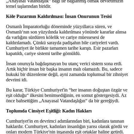
„Anayasal Vatandaşlık“ bağı ile bağlanmış olmak devletimizin
temel taşlarından biridir.
Köle Pazarının Kaldırılması: İnsan Onurunun Tesisi
Osmanlı İmparatorluğu döneminde yüzyıllarca süren, ve
Osmanlı‘nın son yüzyılında kaldırılması yönünde kararlar alınsa
da varlığını sürdüren kölelik ve cariye müessesesi de
kaldırılamadı. Çünkü sarayda padişahın bile cariyeleri vardı.
Cumhuriyet ile birlikte tamamen tarihe karıştı. Esir pazarları
kapatıldı, cariye sistemi tarihe gömüldü.
İnsan onuruyla bağdaşmayan bu utanç verici sistem sona erdi.
Artık hiçbir insan bir başka insanın malı olamazdı. Bu, sadece
hukuki bir düzenleme değil, ayni zamanda toplumsal bir zihniyet
devrimi idi.
Bu karar, Türkiye Cumhuriyet'in “her insanın doğuştan özgür ve
eşit olduğu“ ilkesini benimsediğinin, en somut göstergesiydi. Az
önce bahsettiğim „Anayasal Vatandaşlığın“ da bir gereğiydi.
Toplumda Cinsiyet Eşitliği: Kadın Hakları
Cumhuriyet'in en devrimci adımlarından biri, kadınlara tanınan
haklardır. Cumhuriyet, kadınları insanlığın yarısı olarak gördü ve
onları modern Türkiye'nin inşasında eşit ortaklar haline getirdi.