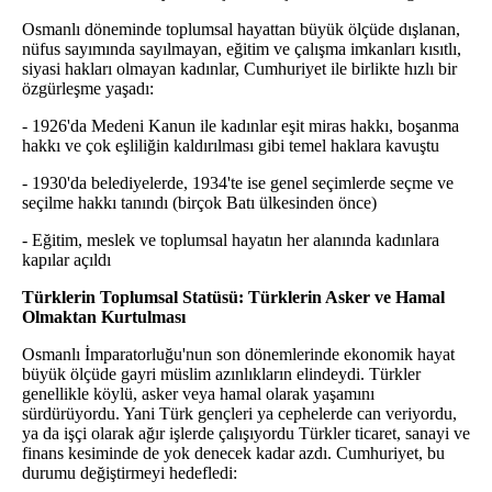
Osmanlı döneminde toplumsal hayattan büyük ölçüde dışlanan,
nüfus sayımında sayılmayan, eğitim ve çalışma imkanları kısıtlı,
siyasi hakları olmayan kadınlar, Cumhuriyet ile birlikte hızlı bir
özgürleşme yaşadı:
- 1926'da Medeni Kanun ile kadınlar eşit miras hakkı, boşanma
hakkı ve çok eşliliğin kaldırılması gibi temel haklara kavuştu
- 1930'da belediyelerde, 1934'te ise genel seçimlerde seçme ve
seçilme hakkı tanındı (birçok Batı ülkesinden önce)
- Eğitim, meslek ve toplumsal hayatın her alanında kadınlara
kapılar açıldı
Türklerin Toplumsal Statüsü: Türklerin Asker ve Hamal
Olmaktan Kurtulması
Osmanlı İmparatorluğu'nun son dönemlerinde ekonomik hayat
büyük ölçüde gayri müslim azınlıkların elindeydi. Türkler
genellikle köylü, asker veya hamal olarak yaşamını
sürdürüyordu. Yani Türk gençleri ya cephelerde can veriyordu,
ya da işçi olarak ağır işlerde çalışıyordu Türkler ticaret, sanayi ve
finans kesiminde de yok denecek kadar azdı. Cumhuriyet, bu
durumu değiştirmeyi hedefledi: