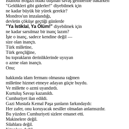
İstanbul Boğazı'ndaki düşman savaş gemilerine bakarken
"Geldikleri gibi giderler!" diyebilmek için
ne kadar büyük bir yürek gerekir?
Mondros'un imzalandığı,
devletin çöküşe geçtiği günlerde
"Ya İstiklal, Ya Ölüm!"
diyebilmek için
ne kadar sarsılmaz bir inanç lazım?
İşte o inanç, sadece kendine değil —
size olan inançtı.
Türk milletine,
Türk gençliğine,
bu toprakların derinliklerinde uyuyan
o azme olan inançtı.
Onu;
hakkında idam fermanı olmasına rağmen
milletine hizmet etmeye adayan güçte buydu.
Ve millette o azmi uyandırdı.
Kurtuluş Savaşı kazanıldı.
Cumhuriyet ilan edildi.
Gazi Mustafa Kemal Paşa şunların farkındaydı:
Her zafer, onu koruyacak nesiller olmadan anlamsızdır.
Bu yüzden Cumhuriyeti sizlere emanet etti.
Makinelere değil.
Silahlara değil.