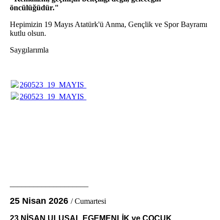
öncülüğüdür."
Hepimizin 19 Mayıs Atatürk'ü Anma, Gençlik ve Spor Bayramı
kutlu olsun.
Saygılarımla
260523_19_MAYIS_2026_KONUSMASI_UfukGungor.pdf
(3
260523_19_MAYIS_2026_KONUSMASI_UfukGungor.pdf
(3
____________________
25 Nisan 2026
/ Cumartesi
23 NİSAN ULUSAL EGEMENLİK ve ÇOCUK