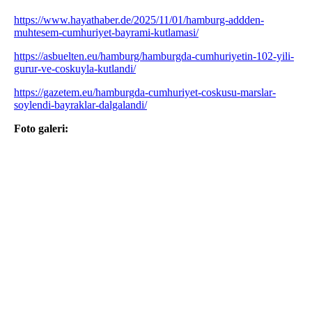
https://www.hayathaber.de/2025/11/01/hamburg-addden-
muhtesem-cumhuriyet-bayrami-kutlamasi/
https://asbuelten.eu/hamburg/hamburgda-cumhuriyetin-102-yili-
gurur-ve-coskuyla-kutlandi/
https://gazetem.eu/hamburgda-cumhuriyet-coskusu-marslar-
soylendi-bayraklar-dalgalandi/
Foto galeri: