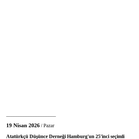
____________________
19 Nisan 2026
/ Pazar
Atatürkçü Düşünce Derneği Hamburg'un 25'inci seçimli