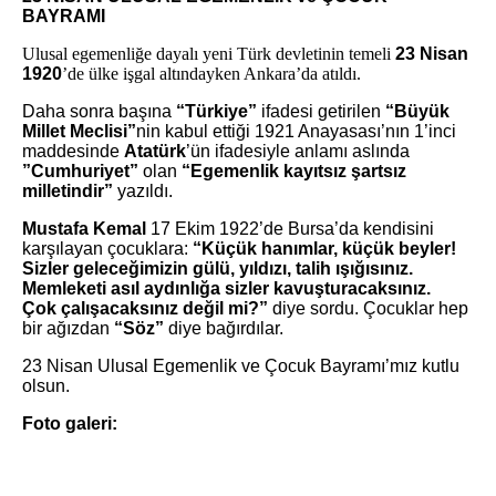
BAYRAMI
Ulusal egemenliğe dayalı yeni Türk devletinin temeli
23 Nisan
1920
’de ülke işgal altındayken Ankara’da atıldı.
Daha sonra başına
“Türkiye”
ifadesi getirilen
“Büyük
Millet Meclisi”
nin kabul ettiği 1921 Anayasası’nın 1’inci
maddesinde
Atatürk
’ün ifadesiyle anlamı aslında
”Cumhuriyet”
olan
“Egemenlik kayıtsız şartsız
milletindir”
yazıldı.
Mustafa Kemal
17 Ekim 1922’de Bursa’da kendisini
karşılayan çocuklara:
“Küçük hanımlar, küçük beyler!
Sizler geleceğimizin gülü, yıldızı, talih ışığısınız.
Memleketi asıl aydınlığa sizler kavuşturacaksınız.
Çok çalışacaksınız değil mi?”
diye sordu. Çocuklar hep
bir ağızdan
“Söz”
diye bağırdılar.
23 Nisan Ulusal Egemenlik ve Çocuk Bayramı’mız kutlu
olsun.
Foto galeri: