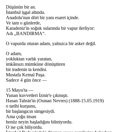
Düşünün bir an.
İstanbul işgal altında.
Anadolu'nun dört bir yanı esaret içinde.
Ve tam o günlerde,
Karadeniz'in soğuk sularında bir vapur ilerliyor:
Adı „BANDIRMA“.
O vapurda oturan adam, yalnızca bir asker değil.
O adam,
yokluktan varlık yaratan,
imkânsızı mümküne dönüştüren
bir iradenin ta kendisi.
Mustafa Kemal Paşa.
Sadece 4 gün önce —
15 Mayıs'ta —
Yunan kuvvetleri İzmir'e çıkmıştı.
Hasan Tahsin'in (Osman Nevres) (1888-15.05.1919)
o tarihi kurşunu,
bir başlangıcın simgesiydi.
Ama çoğu insan
henüz neyin başladığını bilmiyordu.
O ise çok biliyordu.